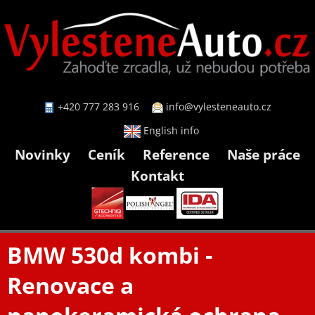
+420 777 283 916
info@vylesteneauto.cz
English info
Novinky
Ceník
Reference
Naše práce
Kontakt
BMW 530d kombi -
Renovace a