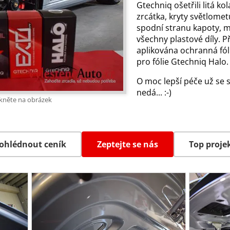
Gtechniq ošetřili litá k
zrcátka, kryty světlomet
spodní stranu kapoty, mo
všechny plastové díly. P
aplikována ochranná fól
pro fólie Gtechniq Halo
O moc lepší péče už se 
nedá... :-)
ikněte na obrázek
ohlédnout ceník
Zeptejte se nás
Top proje