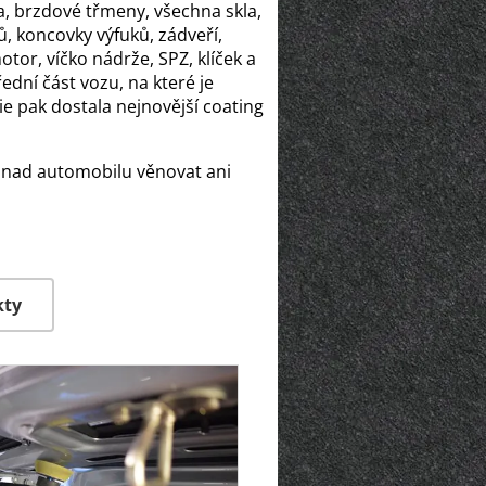
ola, brzdové třmeny, všechna skla,
ů, koncovky výfuků, zádveří,
tor, víčko nádrže, SPZ, klíček a
řední část vozu, na které je
ie pak dostala nejnovější coating
.
snad automobilu věnovat ani
kty