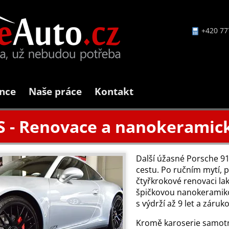
+420 77
nce
Naše práce
Kontakt
S - Renovace a nanokeramic
Další úžasné Porsche 91
cestu. Po ručním mytí, 
čtyřkrokové renovaci lak
špičkovou nanokeramiko
s výdrží až 9 let a záruk
Kromě karoserie samot