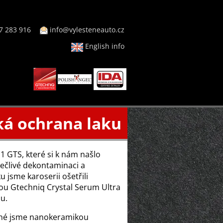
7 283 916
info@vylesteneauto.cz
English info
ká ochrana laku
1 GTS, které si k nám našlo
pečlivé dekontaminaci a
u jsme karoserii ošetřili
u Gtechniq Crystal Serum Ultra
ou.
né jsme nanokeramikou