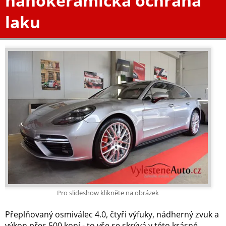
nanokeramická ochrana
laku
Pro slideshow klikněte na obrázek
Přeplňovaný osmiválec 4.0, čtyři výfuky, nádherný zvuk a
výkon přes 500 koní - to vše se skrývá v této krásné