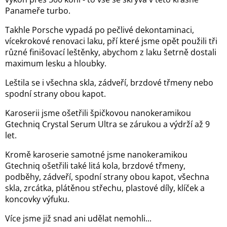
Panameře turbo.
Takhle Porsche vypadá po pečlivé dekontaminaci,
vícekrokové renovaci laku, pří které jsme opět použili tři
různé finišovací leštěnky, abychom z laku šetrně dostali
maximum lesku a hloubky.
Leštila se i všechna skla, zádveří, brzdové třmeny nebo
spodní strany obou kapot.
Karoserii jsme ošetřili špičkovou nanokeramikou
Gtechniq Crystal Serum Ultra se zárukou a výdrží až 9
let.
Kromě karoserie samotné jsme nanokeramikou
Gtechniq ošetřili také litá kola, brzdové třmeny,
podběhy, zádveří, spodní strany obou kapot, všechna
skla, zrcátka, plátěnou střechu, plastové díly, klíček a
koncovky výfuku.
Více jsme již snad ani udělat nemohli...