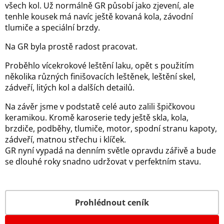
všech kol. Už normálně GR působí jako zjevení, ale
tenhle kousek má navíc ještě kovaná kola, závodní
tlumiče a speciální brzdy.
Na GR byla prostě radost pracovat.
Proběhlo vícekrokové leštění laku, opět s použitím
několika různých finišovacích leštěnek, leštění skel,
zádveří, litých kol a dalších detailů.
Na závěr jsme v podstatě celé auto zalili špičkovou
keramikou. Kromě karoserie tedy ještě skla, kola,
brzdiče, podběhy, tlumiče, motor, spodní stranu kapoty,
zádveří, matnou střechu i klíček.
GR nyní vypadá na denním světle opravdu zářivě a bude
se dlouhé roky snadno udržovat v perfektním stavu.
Prohlédnout ceník