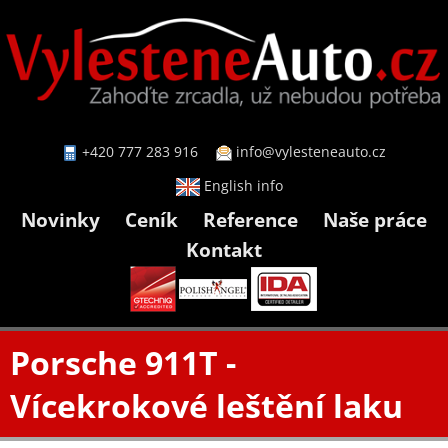
+420 777 283 916
info@vylesteneauto.cz
English info
Novinky
Ceník
Reference
Naše práce
Kontakt
Porsche 911T -
Vícekrokové leštění laku