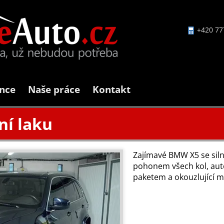
+420 77
nce
Naše práce
Kontakt
ní laku
Zajímavé BMW X5 se si
pohonem všech kol, au
paketem a okouzlující 