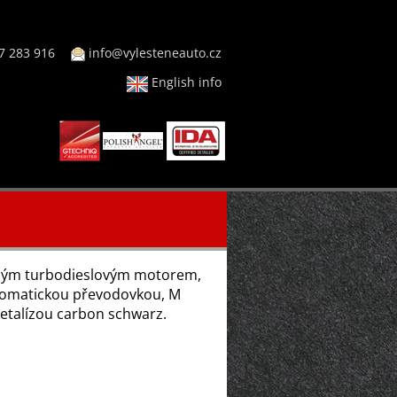
7 283 916
info@vylesteneauto.cz
English info
lným turbodieslovým motorem,
tomatickou převodovkou, M
metalízou carbon schwarz.