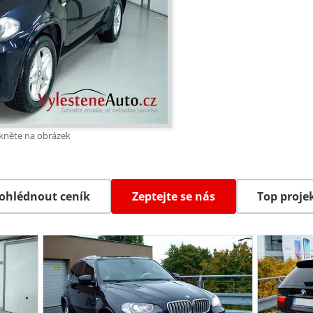
ikněte na obrázek
ohlédnout ceník
Zeptejte se nás
Top proje