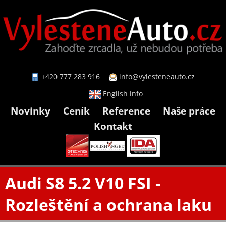
+420 777 283 916
info@vylesteneauto.cz
English info
Novinky
Ceník
Reference
Naše práce
Kontakt
Audi S8 5.2 V10 FSI -
Rozleštění a ochrana laku