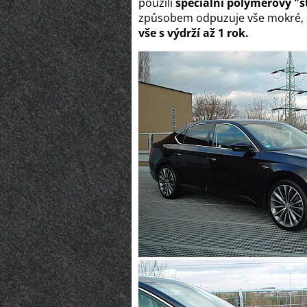
použili
speciální polymerový "št
způsobem odpuzuje vše mokré, slan
vše s výdrží až 1 rok.