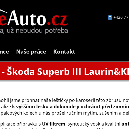
+420 77
nce
Naše práce
Kontakt
 - Škoda Superb III Laurin&
mohli jsme prohnat naše leštičky po karoserii této zbrusu n
alíze
k vyššímu lesku a dokonale ji ochránit před zimní
i palcových kolech u nás prošel ručním mytím, sušením a d
aplikace přípravku s
UV filtrem
, syntetický vosk a kvalitní
ant