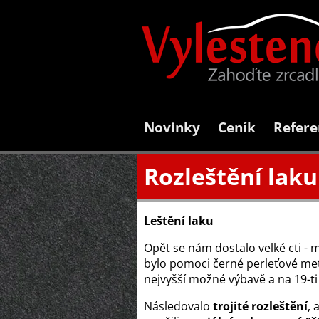
Novinky
Ceník
Refere
Rozleštění laku
Leštění laku
Opět se nám dostalo velké cti - 
bylo pomoci černé perleťové met
nejvyšší možné výbavě a na 19-t
Následovalo
trojité rozleštění
, 