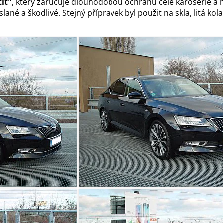
ít"
, který zaručuje dlouhodobou ochranu celé karoserie a
é a škodlivé. Stejný přípravek byl použit na skla, litá kola 