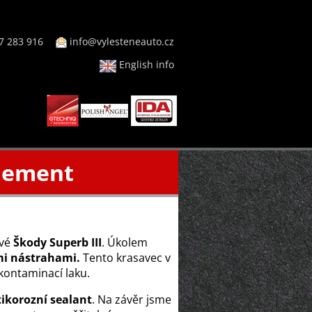
7 283 916
info@vylesteneauto.cz
English info
Klement
ové
Škody Superb III
. Úkolem
mi nástrahami.
Tento krasavec v
ekontaminací laku.
ikorozní sealant
. Na závěr jsme