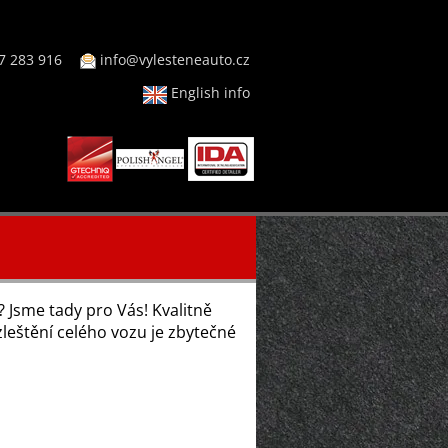
7 283 916
info@vylesteneauto.cz
English info
? Jsme tady pro Vás! Kvalitně
zleštění celého vozu je zbytečné