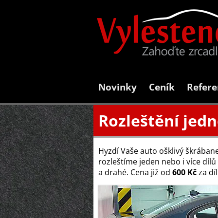
Novinky
Ceník
Refere
Rozleštění jedn
Hyzdí Vaše auto ošklivý škrábane
rozleštíme jeden nebo i více díl
a drahé. Cena již od
600 Kč
za dí