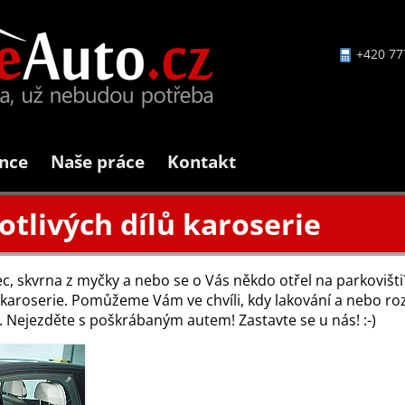
+420 77
nce
Naše práce
Kontakt
otlivých dílů karoserie
c, skvrna z myčky a nebo se o Vás někdo otřel na parkovišti
ů karoserie. Pomůžeme Vám ve chvíli, kdy lakování a nebo ro
l. Nejezděte s poškrábaným autem! Zastavte se u nás! :-)