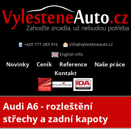
+420 777 283 916
info@vylesteneauto.cz
English info
Novinky
Ceník
Reference
Naše práce
Kontakt
Audi A6 - rozleštění
střechy a zadní kapoty