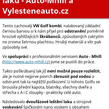
laku - Auto-Mhill a
Vylesteneauto.cz
Tento zachovalý
VW Golf kombi
, nalakovaný základní
černou barvou si k nám přijel pro
odstranění
poměrně
hrozivě vyhlížejících
škrábanců
, způsobených zakrytím
ne zrovna šetrnou plachtou. Hrubý materiál a vítr pak
způsobily své.
Ve
spolupráci
s profesionálním servisem
Auto - Mhill
(
http://www.auto-mhill.cz
) jsme se pustili do práce.
Takto poškrábaný lak již
není možné pouze rozleštit
,
ale je nutné nejprve povrch
zbrousit pod vodou
a
odstranit tak ta nejtěžší poškození. U tohoto Golfu se
brousila přední kapota, blatníky, všechny dveře a
střecha s A i C sloupky - prakticky celé auto.
Následovalo
dvoufázové leštění laku
a strojové
voskování
špičkovým nano voskem s obsahem