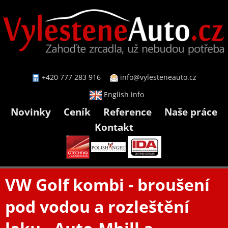
+420 777 283 916
info@vylesteneauto.cz
English info
Novinky
Ceník
Reference
Naše práce
Kontakt
VW Golf kombi - broušení
pod vodou a rozleštění