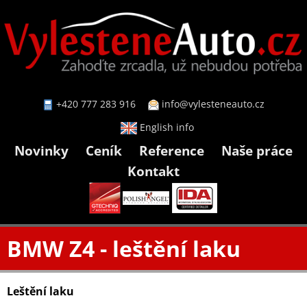
+420 777 283 916
info@vylesteneauto.cz
English info
Novinky
Ceník
Reference
Naše práce
Kontakt
BMW Z4 - leštění laku
Leštění laku