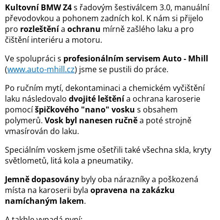
Kultovní BMW Z4
s řadovým šestiválcem 3.0, manuální
převodovkou a pohonem zadních kol. K nám si přijelo
pro
rozleštění
a
ochranu
mírně zašlého laku a pro
čištění interiéru a motoru.
Ve spolupráci s
profesionálním servisem Auto - Mhill
(
www.auto-mhill.cz
) jsme se pustili do práce.
Po ručním mytí, dekontaminaci a chemickém vyčištění
laku následovalo
dvojité leštění
a ochrana karoserie
pomocí
špičkového "nano" vosku
s obsahem
polymerů.
Vosk byl nanesen ručně
a poté strojně
vmasírován do laku.
Speciálním voskem jsme ošetřili také všechna skla, kryty
světlometů, litá kola a pneumatiky.
Jemně dopasovány
byly oba nárazníky a poškozená
místa na karoserii byla
opravena na zakázku
namíchaným lakem
.
A takhle vypadá nyní: