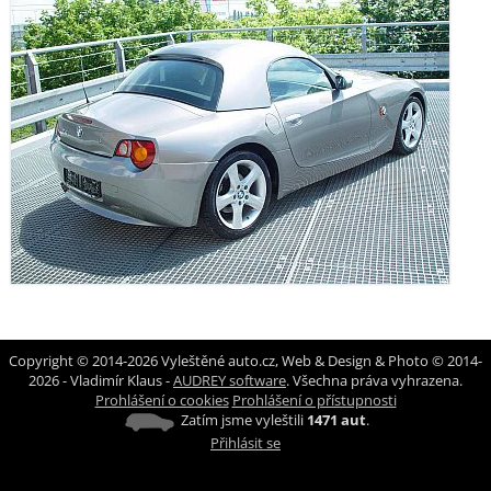
Copyright © 2014-2026 Vyleštěné auto.cz, Web & Design & Photo © 2014-
2026 - Vladimír Klaus -
AUDREY software
. Všechna práva vyhrazena.
Prohlášení o cookies
Prohlášení o přístupnosti
Zatím jsme vyleštili
1471 aut
.
Přihlásit se