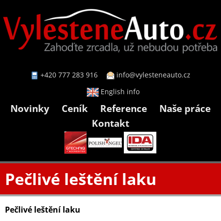
+420 777 283 916
info@vylesteneauto.cz
English info
Novinky
Ceník
Reference
Naše práce
Kontakt
Pečlivé leštění laku
Pečlivé leštění laku