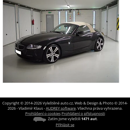
Copyright © 2014-2026 Vyleštěné auto.cz, Web & Design & Photo © 2014-
2026 - Vladimír Klaus -
AUDREY software
. Všechna práva vyhrazena.
Prohlášení o cookies
Prohlášení o přístupnosti
Zatím jsme vyleštili
1471 aut
.
Přihlásit se