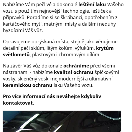
Nabízíme Vám pečlivé a dokonalé
leštění laku
Vašeho
vozu s použitím nejnovější technologie, leštiček a
přípravků. Poradíme si se škrábanci, opotřebením z
kartáčového mytí, matnými místy a dalšími neduhy
hyzdícími Váš vůz.
Opravujeme oprýskaná místa, stejně jako věnujeme
detailní péči sklům, litým kolům, výfukům,
krytům
světlometů
, plastovým i chromovým dílům.
Na závěr Váš vůz dokonale
ochráníme
před všemi
nástrahami - nabízíme
kvalitní ochranu
špičkovými
vosky, skleněný vosk i nejmodernější a ultimativní
keramickou ochranu
laku Vašeho vozu.
Pro více informací nás neváhejte kdykoliv
kontaktovat.