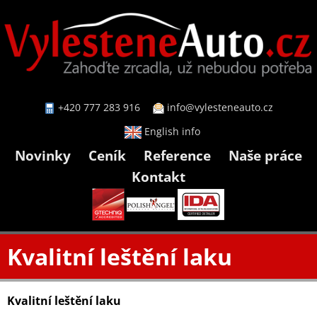
+420 777 283 916
info@vylesteneauto.cz
English info
Novinky
Ceník
Reference
Naše práce
Kontakt
Kvalitní leštění laku
Kvalitní leštění laku