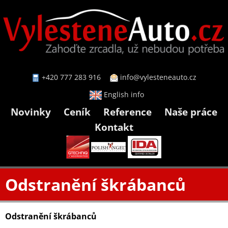
+420 777 283 916
info@vylesteneauto.cz
English info
Novinky
Ceník
Reference
Naše práce
Kontakt
Odstranění škrábanců
Odstranění škrábanců