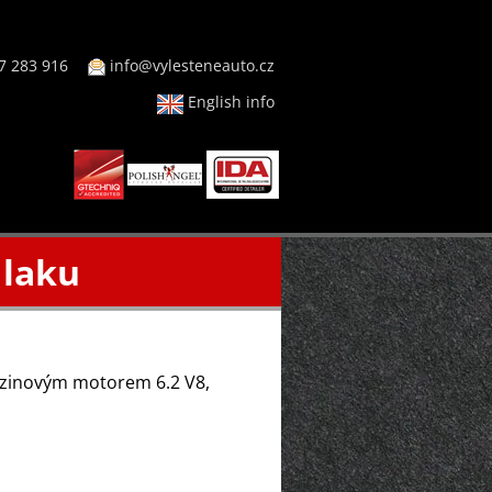
7 283 916
info@vylesteneauto.cz
English info
 laku
zinovým motorem 6.2 V8,