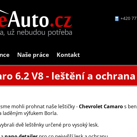
+420 77
nce
Naše práce
Kontakt
o 6.2 V8 - leštění a ochrana
jsme mohli prohnat naše leštičky -
Chevrolet Camaro
s ben
a laděným výfukem Borla.
ybrali dvě leštěnky určené pro vysoký lesk.
a
nano detailer
pro co nejvyšší lesk a ochranu.