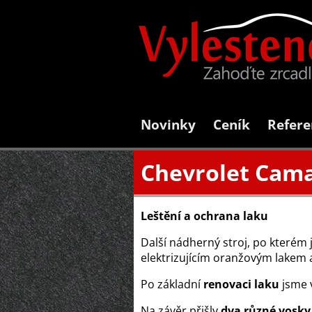
Novinky
Ceník
Refere
Chevrolet Camar
Leštění a ochrana laku
Další nádherný stroj, po kterém 
elektrizujícím oranžovým lakem 
Po základní
renovaci laku
jsme v
Na závěr přišly
dva různé vosky