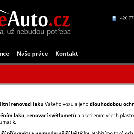
+420 77
nce
Naše práce
Kontakt
litní renovaci laku
Vašeho vozu a jeho
dlouhodobou och
těním laku,
renovací světlometů
a ošetřením všech plastov
eumatik.
jší přípravky a nejmodernější leštičky
. Nabízíme také
och