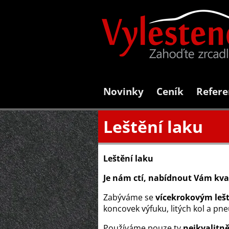
Novinky
Ceník
Refere
Leštění laku
Leštění laku
Je nám ctí, nabídnout Vám
kva
Zabýváme se
vícekrokovým leš
koncovek výfuku, litých kol a pn
Používáme pouze ty
nejkvalitně