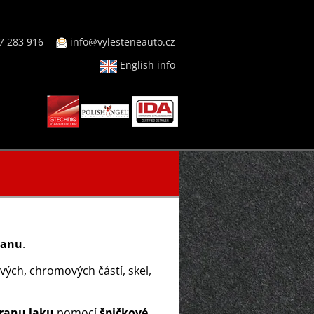
7 283 916
info@vylesteneauto.cz
English info
ranu
.
ých, chromových částí, skel,
ranu laku
pomocí
špičkové