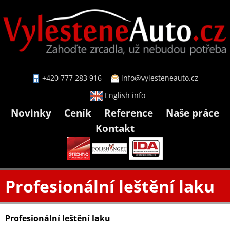
+420 777 283 916
info@vylesteneauto.cz
English info
Novinky
Ceník
Reference
Naše práce
Kontakt
Profesionální leštění laku
Profesionální leštění laku