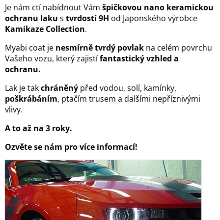
Je nám ctí nabídnout Vám
špičkovou nano keramickou
ochranu laku
s
tvrdostí 9H
od Japonského výrobce
Kamikaze Collection
.
Myabi coat je
nesmírně tvrdý povlak
na celém povrchu
Vašeho vozu, který zajistí
fantastický vzhled a
ochranu.
Lak je tak
chráněný
před vodou, solí, kamínky,
poškrábáním
, ptačím trusem a dalšími nepříznivými
vlivy.
A to až na 3 roky.
Ozvěte se nám pro více informací!