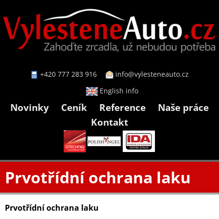
+420 777 283 916
info@vylesteneauto.cz
English info
Novinky
Ceník
Reference
Naše práce
Kontakt
Prvotřídní ochrana laku
Prvotřídní ochrana laku