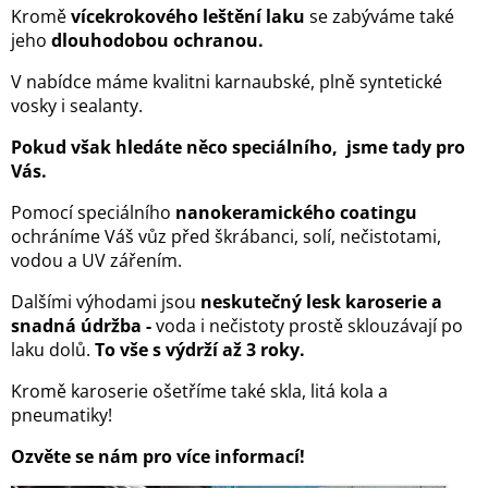
Kromě
vícekrokového leštění laku
se zabýváme také
jeho
dlouhodobou ochranou.
V nabídce máme kvalitni karnaubské, plně syntetické
vosky i sealanty.
Pokud však hledáte něco speciálního, jsme tady pro
Vás.
Pomocí speciálního
nanokeramického coatingu
ochráníme Váš vůz před škrábanci, solí, nečistotami,
vodou a UV zářením.
Dalšími výhodami jsou
neskutečný lesk karoserie a
snadná údržba -
voda i nečistoty prostě sklouzávají po
laku dolů.
To vše s výdrží až 3 roky.
Kromě karoserie ošetříme také skla, litá kola a
pneumatiky!
Ozvěte se nám pro více informací!