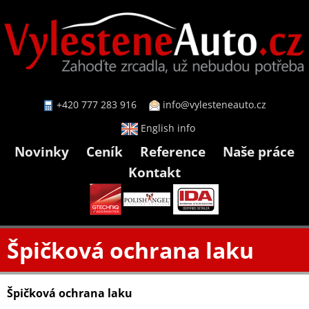
+420 777 283 916
info@vylesteneauto.cz
English info
Novinky
Ceník
Reference
Naše práce
Kontakt
Špičková ochrana laku
Špičková ochrana laku