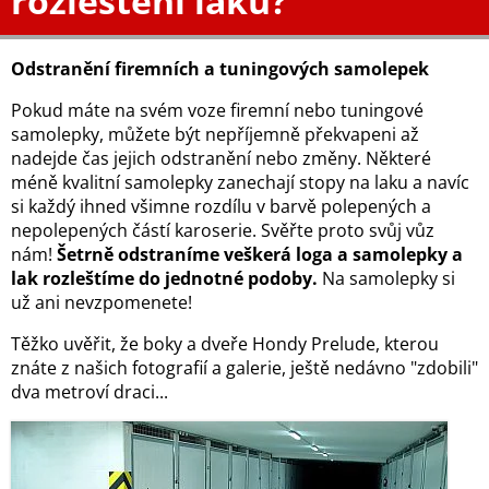
rozleštění laku?
Odstranění firemních a tuningových samolepek
Pokud máte na svém voze firemní nebo tuningové
samolepky, můžete být nepříjemně překvapeni až
nadejde čas jejich odstranění nebo změny. Některé
méně kvalitní samolepky zanechají stopy na laku a navíc
si každý ihned všimne rozdílu v barvě polepených a
nepolepených částí karoserie. Svěřte proto svůj vůz
nám!
Šetrně odstraníme veškerá loga a samolepky a
lak rozleštíme do jednotné podoby.
Na samolepky si
už ani nevzpomenete!
Těžko uvěřit, že boky a dveře Hondy Prelude, kterou
znáte z našich fotografií a galerie, ještě nedávno "zdobili"
dva metroví draci...