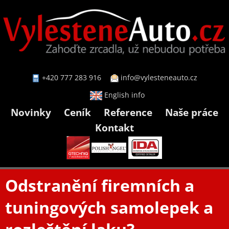
+420 777 283 916
info@vylesteneauto.cz
English info
Novinky
Ceník
Reference
Naše práce
Kontakt
Odstranění firemních a
tuningových samolepek a