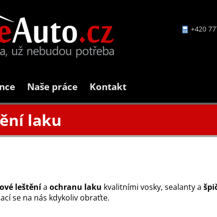
+420 77
nce
Naše práce
Kontakt
tění laku
ové leštění
a
ochranu laku
kvalitními vosky, sealanty a
špi
ací se na nás kdykoliv obraťte.