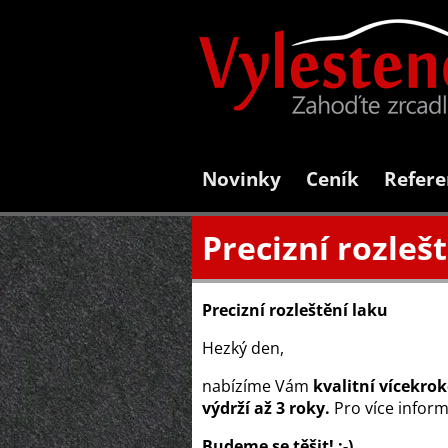
Novinky
Ceník
Refere
Precizní rozleš
Precizní rozleštění laku
Hezký den,
nabízíme Vám
kvalitní vícekrok
výdrží až 3 roky.
Pro více inform
Budeme se těšit! :-)