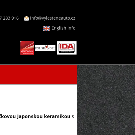
7 283 916
info@vylesteneauto.cz
English info
čkovou Japonskou keramikou
s