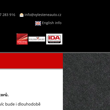
7 283 916
info@vylesteneauto.cz
English info
torů.
avíc bude i dlouhodobě
.