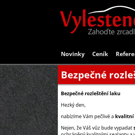
Novinky
Ceník
Refere
Bezpečné rozle
Bezpečné rozleštění laku
Hezký den,
nabízíme Vám pečlivé a
kvalitní
Nejen, že Váš vůz bude vypadat
s
ochráněný kvalitními sealanty a 