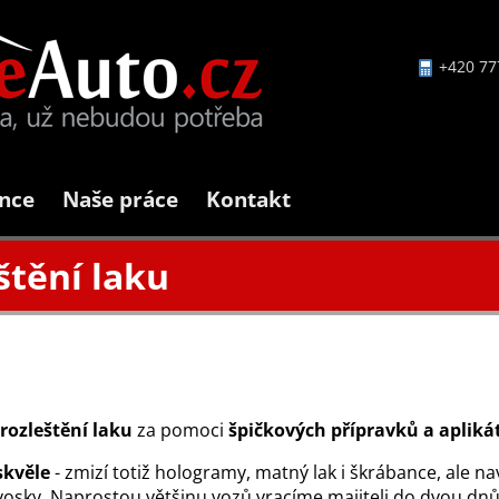
+420 77
nce
Naše práce
Kontakt
štění laku
 rozleštění laku
za pomoci
špičkových přípravků a apliká
kvěle
- zmizí totiž hologramy, matný lak i škrábance, ale n
vosky. Naprostou většinu vozů vracíme majiteli do dvou dnů