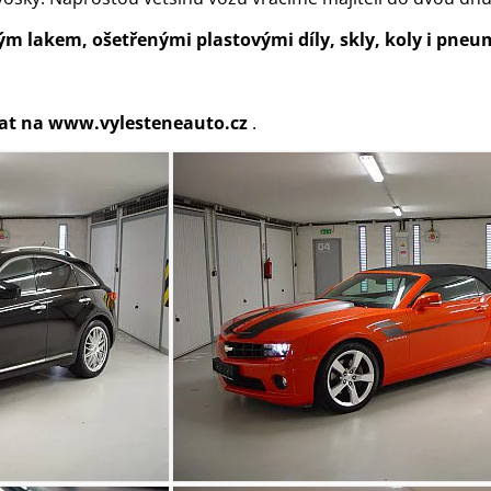
ým lakem, ošetřenými plastovými díly, skly, koly i pne
at na www.vylesteneauto.cz
.