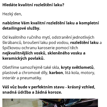
Hledáte kvalitní rozleštění laku?
Hezký den,
nabízíme Vám kvalitní rozleštění laku a kompletní
detailingové služby.
Od kvalitního ručního mytí, odstranění jednotlivých
škrábanců, broušení laku pod vodou,
rozleštění laku
a
špičkovou ochranu karoserie pomocí těch
nejkvalitnějších vosků, skleněného vosku a
keramických povlaků.
Ošetříme samozřejmě také skla,
kryty světlometů
,
plastové a chromové díly,
karbon
, litá kola, motory,
interiér a pneumatiky.
Váš vůz bude v perfektním stavu - krásný vzhled,
snadná údržba a žádná koroze.