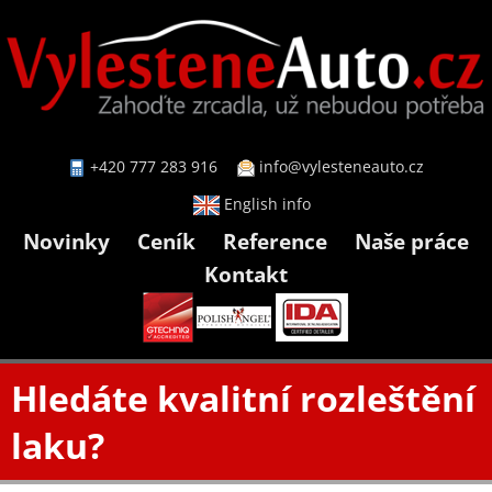
+420 777 283 916
info@vylesteneauto.cz
English info
Novinky
Ceník
Reference
Naše práce
Kontakt
Hledáte kvalitní rozleštění
laku?