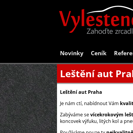
Novinky
Ceník
Refere
Leštění aut Pr
Leštění aut Praha
Je nám ctí, nabídnout Vám
kvali
Zabýváme se
vícekrokovým leš
koncovek výfuku, litých kol a pn
Používáme pouze ty
nejkvalitně