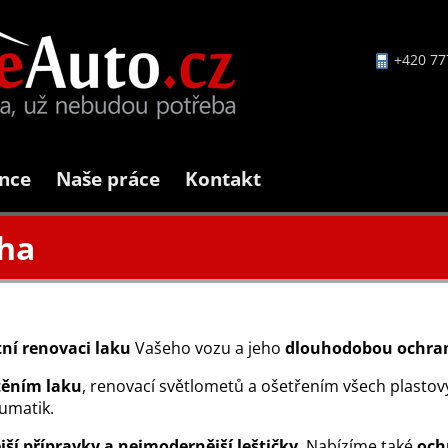
+420 77
nce
Naše práce
Kontakt
aha
tní renovaci laku
Vašeho vozu a jeho
dlouhodobou ochra
těním laku
, renovací světlometů a ošetřením všech plastový
eumatik.
jší přípravky a nejmodernější leštičky
. Nabízíme také
och