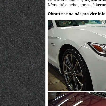
Německé a nebo Japonské
keram
Obraťte se na nás pro více inf