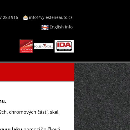
7 283 916
info@vylesteneauto.cz
English info
nu.
ch, chromových částí, skel,
ranu laku
pomocí špičkové