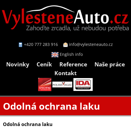
+420 777 283 916
info@vylesteneauto.cz
English info
Novinky
Ceník
Reference
Naše práce
Kontakt
Odolná ochrana laku
Odolná ochrana laku