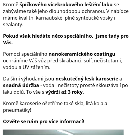
Kromě
špičkového vícekrokového leštění laku
se
zabýváme také jeho dlouhodobou ochranou. V nabídce
máme kvalitni karnaubské, plně syntetické vosky i
sealanty.
Pokud však hledáte něco speciálního, jsme tady pro
Vás.
Pomocí speciálního
nanokeramického coatingu
ochráníme Váš vůz před škrábanci, solí, nečistotami,
vodou a UV zářením.
Dalšími výhodami jsou
neskutečný lesk karoserie
a
snadná údržba
- voda i nečistoty prostě sklouzávají po
laku dolů. To vše s
výdrží až 3 roky.
Kromě karoserie ošetříme také skla, litá kola a
pneumatiky!
Ozvěte se nám pro více informací!