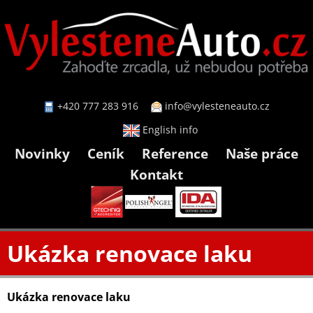
+420 777 283 916
info@vylesteneauto.cz
English info
Novinky
Ceník
Reference
Naše práce
Kontakt
Ukázka renovace laku
Ukázka renovace laku