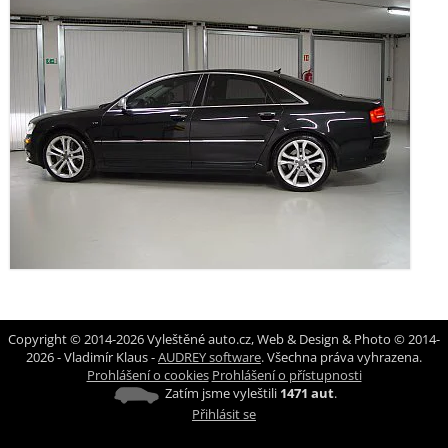
Copyright © 2014-2026 Vyleštěné auto.cz, Web & Design & Photo © 2014-
2026 - Vladimír Klaus -
AUDREY software
. Všechna práva vyhrazena.
Prohlášení o cookies
Prohlášení o přístupnosti
Zatím jsme vyleštili
1471 aut
.
Přihlásit se