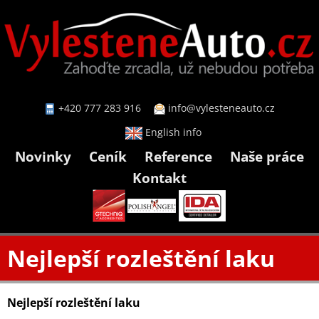
+420 777 283 916
info@vylesteneauto.cz
English info
Novinky
Ceník
Reference
Naše práce
Kontakt
Nejlepší rozleštění laku
Nejlepší rozleštění laku