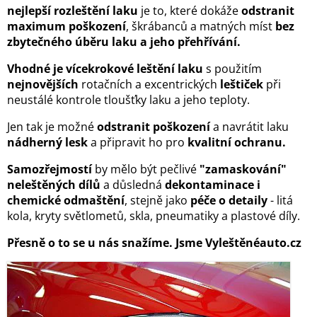
nejlepší rozleštění laku
je to, které dokáže
odstranit
maximum poškození
, škrábanců a matných míst
bez
zbytečného úběru laku a jeho přehřívání.
Vhodné je vícekrokové leštění laku
s použitím
nejnovějších
rotačních a excentrických
leštiček
při
neustálé kontrole tloušťky laku a jeho teploty.
Jen tak je možné
odstranit poškození
a navrátit laku
nádherný lesk
a připravit ho pro
kvalitní ochranu.
Samozřejmostí
by mělo být pečlivé
"zamaskování"
neleštěných dílů
a důsledná
dekontaminace i
chemické odmaštění
, stejně jako
péče o detaily
- litá
kola, kryty světlometů, skla, pneumatiky a plastové díly.
Přesně o to se u nás snažíme. Jsme Vyleštěnéauto.cz