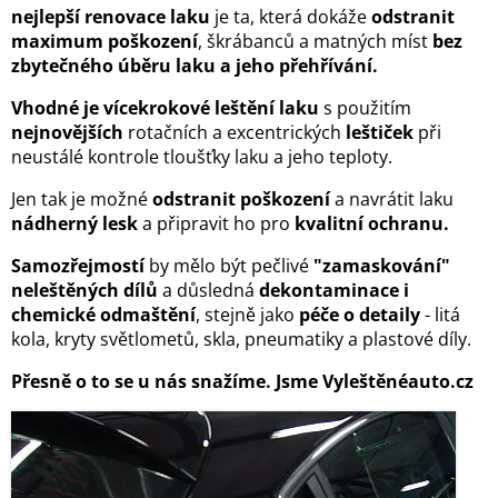
nejlepší renovace laku
je ta, která dokáže
odstranit
maximum poškození
, škrábanců a matných míst
bez
zbytečného úběru laku a jeho přehřívání.
Vhodné je vícekrokové leštění laku
s použitím
nejnovějších
rotačních a excentrických
leštiček
při
neustálé kontrole tloušťky laku a jeho teploty.
Jen tak je možné
odstranit poškození
a navrátit laku
nádherný lesk
a připravit ho pro
kvalitní ochranu.
Samozřejmostí
by mělo být pečlivé
"zamaskování"
neleštěných dílů
a důsledná
dekontaminace i
chemické odmaštění
, stejně jako
péče o detaily
- litá
kola, kryty světlometů, skla, pneumatiky a plastové díly.
Přesně o to se u nás snažíme. Jsme Vyleštěnéauto.cz