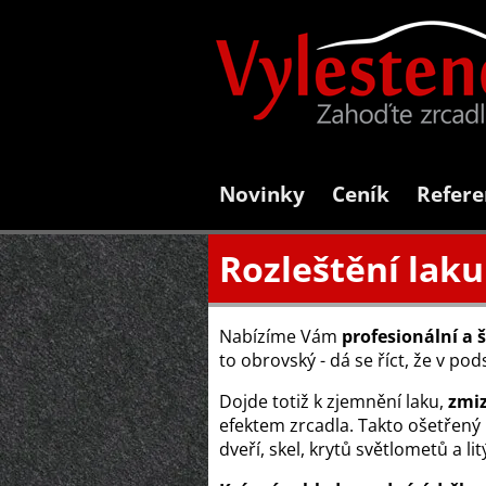
Novinky
Ceník
Refere
Rozleštění laku
Nabízíme Vám
profesionální a 
to obrovský - dá se říct, že v p
Dojde totiž k zjemnění laku,
zmiz
efektem zrcadla. Takto ošetřený
dveří, skel, krytů světlometů a lit