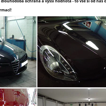
 dlouhodobá ochrana a vyšší hodnota - to vše si od nás 
ormací!