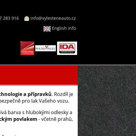
7 283 916
info@vylesteneauto.cz
English info
chnologie a přípravků
. Rozdíl je
a bezpečně pro lak Vašeho vozu.
ivá barva s hlubokými odlesky a
mickým povlakem
- včetně prahů,