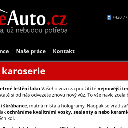
+420 77
nce
Naše práce
Kontakt
 karoserie
šetrné leštění laku
Vašeho vozu za použití té
nejnovější te
odstatě si od nás odvezete znovu nový vůz. To vše navíc zcel
í škrábance
, matná místa a hologramy. Naopak se vrátí zář
 lak
ochráníme kvalitními vosky, sealanty a nebo kera
ých kol.