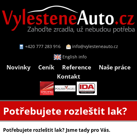
+420 777 283 916
info@vylesteneauto.cz
English info
Novinky
Ceník
Reference
Naše práce
Kontakt
Potřebujete rozleštit lak?
Potřebujete rozleštit lak? Jsme tady pro Vás.