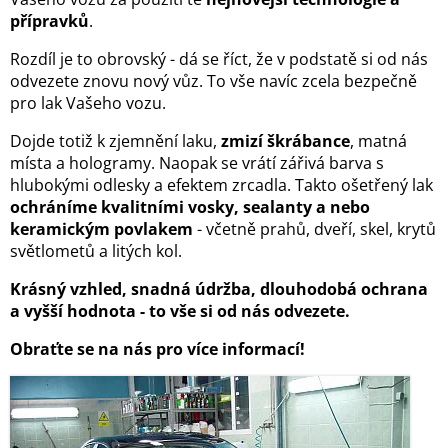
přípravků
.
Rozdíl je to obrovský - dá se říct, že v podstatě si od nás
odvezete znovu nový vůz. To vše navíc zcela bezpečně
pro lak Vašeho vozu.
Dojde totiž k zjemnění laku,
zmizí škrábance
, matná
místa a hologramy. Naopak se vrátí zářivá barva s
hlubokými odlesky a efektem zrcadla. Takto ošetřený lak
ochráníme kvalitními vosky, sealanty a nebo
keramickým povlakem
- včetně prahů, dveří, skel, krytů
světlometů a litých kol.
Krásný vzhled, snadná údržba, dlouhodobá ochrana
a vyšší hodnota - to vše si od nás odvezete.
Obraťte se na nás pro více informací!