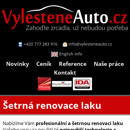
+420 777 283 916
info@vylesteneauto.cz
English info
Novinky
Ceník
Reference
Naše práce
Kontakt
Šetrná renovace laku
Nabízíme Vám
profesionální a šetrnou renovaci laku
Vašeho vozu za použití té
nejnovější technologie a