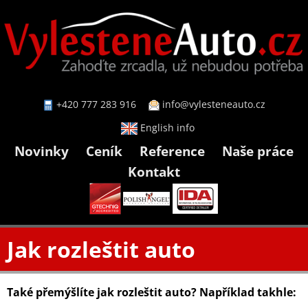
+420 777 283 916
info@vylesteneauto.cz
English info
Novinky
Ceník
Reference
Naše práce
Kontakt
Jak rozleštit auto
Také přemýšlíte jak rozleštit auto? Například takhle: