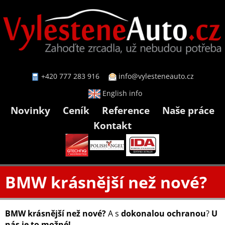
+420 777 283 916
info@vylesteneauto.cz
English info
Novinky
Ceník
Reference
Naše práce
Kontakt
BMW krásnější než nové?
BMW krásnější než nové?
A s
dokonalou ochranou
?
U
nás je to možné!