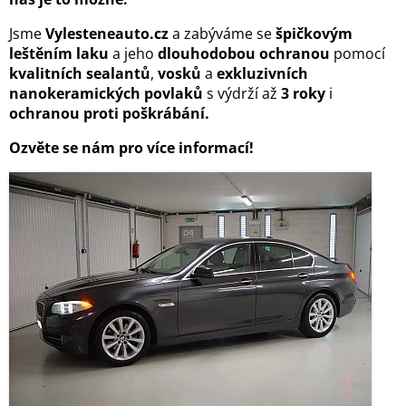
Jsme
Vylesteneauto.cz
a zabýváme se
špičkovým
leštěním laku
a jeho
dlouhodobou ochranou
pomocí
kvalitních sealantů
,
vosků
a
exkluzivních
nanokeramických povlaků
s výdrží až
3 roky
i
ochranou proti poškrábání.
Ozvěte se nám pro více informací!