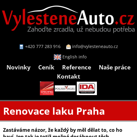
+420 777 283 916
info@vylesteneauto.cz
English info
Novinky
Ceník
Reference
Naše práce
Kontakt
Renovace laku Praha
Zastáváme názor, že každý by měl dělat to, co ho
baví. Jen tak je totiž možné dosáhnout těch