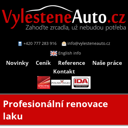
+420 777 283 916
info@vylesteneauto.cz
English info
Novinky
Ceník
Reference
Naše práce
Kontakt
Profesionální renovace
laku