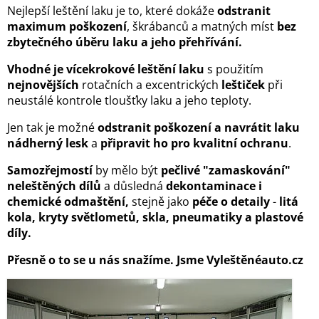
Nejlepší leštění laku je to, které dokáže
odstranit
maximum poškození
, škrábanců a matných míst
bez
zbytečného úběru laku a jeho přehřívání.
Vhodné je vícekrokové leštění laku
s použitím
nejnovějších
rotačních a excentrických
leštiček
při
neustálé kontrole tloušťky laku a jeho teploty.
Jen tak je možné
odstranit poškození a navrátit laku
nádherný lesk
a
připravit ho pro kvalitní ochranu
.
Samozřejmostí
by mělo být
pečlivé "zamaskování"
neleštěných dílů
a důsledná
dekontaminace i
chemické odmaštění,
stejně jako
péče o detaily
-
litá
kola, kryty světlometů, skla, pneumatiky a plastové
díly.
Přesně o to se u nás snažíme. Jsme Vyleštěnéauto.cz