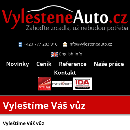
+420 777 283 916
info@vylesteneauto.cz
English info
Novinky
Ceník
Reference
Naše práce
Kontakt
Vyleštíme Váš vůz
Vyleštíme Váš vůz