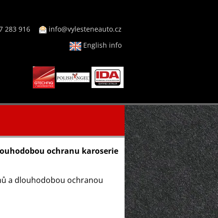
7 283 916
info@vylesteneauto.cz
English info
louhodobou ochranu karoserie
amů a dlouhodobou ochranou