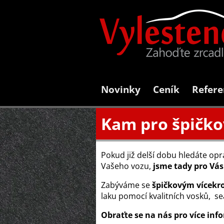
Novinky
Ceník
Refere
Kam pro špičko
Pokud již delší dobu hledáte op
Vašeho vozu,
jsme tady pro Vás
Zabýváme se
špičkovým vícekr
laku pomocí kvalitních vosků, s
Obraťte se na nás pro více inf