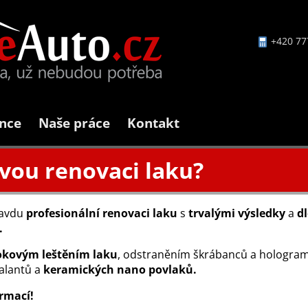
+420 77
nce
Naše práce
Kontakt
vou renovaci laku?
ravdu
profesionální renovaci laku
s
trvalými výsledky
a
d
.
okovým leštěním laku
, odstraněním škrábanců a hologr
ealantů a
keramických nano povlaků.
ormací!