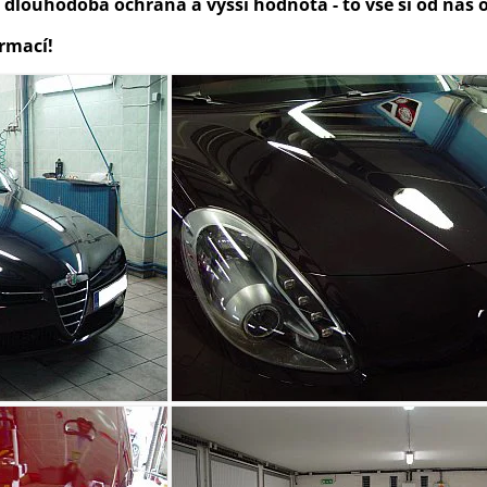
 dlouhodobá ochrana a vyšší hodnota - to vše si od nás 
ormací!