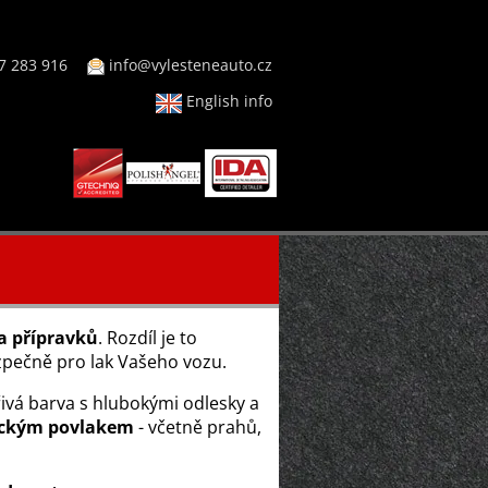
7 283 916
info@vylesteneauto.cz
English info
 a přípravků
. Rozdíl je to
bezpečně pro lak Vašeho vozu.
ivá barva s hlubokými odlesky a
mickým povlakem
- včetně prahů,