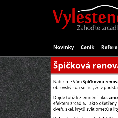
Novinky
Ceník
Refere
Špičková renov
Nabízíme Vám
špičkovou renov
obrovský - dá se říct, že v pods
Dojde totiž k zjemnění laku,
zmiz
efektem zrcadla. Takto ošetřený
dveří, skel, krytů světlometů a lit