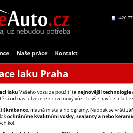
+420 77
nce
Naše práce
Kontakt
ace laku Praha
aci laku
Vašeho vozu za použití té
nejnovější technologie
tatě si od nás odvezete znovu nový vůz. To vše navíc zcela 
í škrábance
, matná místa a hologramy. Naopak se vrátí zář
 lak
ochráníme kvalitními vosky, sealanty a nebo kera
ých kol.