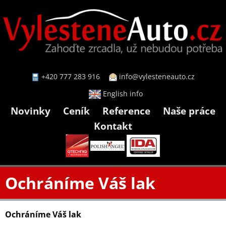
+420 777 283 916
info@vylesteneauto.cz
English info
Novinky
Ceník
Reference
Naše práce
Kontakt
Ochráníme Váš lak
Ochráníme Váš lak