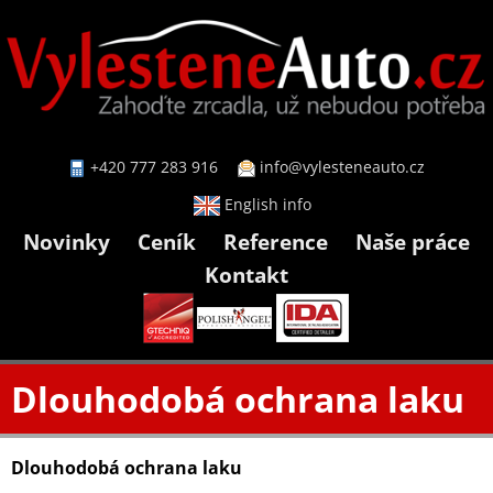
+420 777 283 916
info@vylesteneauto.cz
English info
Novinky
Ceník
Reference
Naše práce
Kontakt
Dlouhodobá ochrana laku
Dlouhodobá ochrana laku