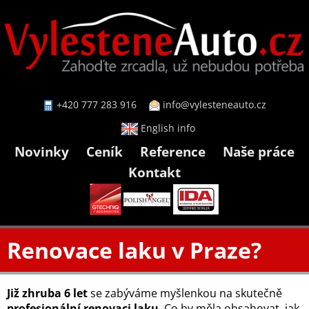
+420 777 283 916
info@vylesteneauto.cz
English info
Novinky
Ceník
Reference
Naše práce
Kontakt
Renovace laku v Praze?
Již zhruba 6 let
se zabýváme myšlenkou na skutečně
profesionální renovaci laku
. Co by měla obsahovat, jak