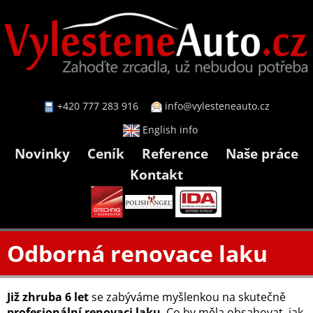
+420 777 283 916
info@vylesteneauto.cz
English info
Novinky
Ceník
Reference
Naše práce
Kontakt
Odborná renovace laku
Již zhruba 6 let
se zabýváme myšlenkou na skutečně
profesionální renovaci laku
. Co by měla obsahovat, jak