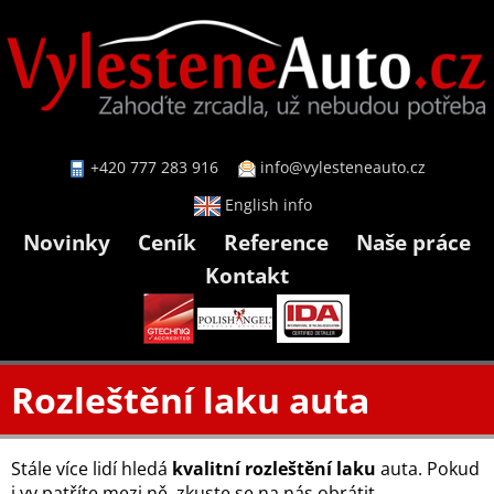
+420 777 283 916
info@vylesteneauto.cz
English info
Novinky
Ceník
Reference
Naše práce
Kontakt
Rozleštění laku auta
Stále více lidí hledá
kvalitní rozleštění laku
auta. Pokud
i vy patříte mezi ně, zkuste se na nás obrátit.