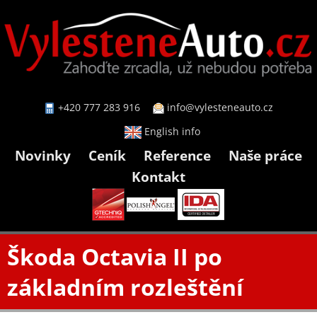
+420 777 283 916
info@vylesteneauto.cz
English info
Novinky
Ceník
Reference
Naše práce
Kontakt
Škoda Octavia II po
základním rozleštění