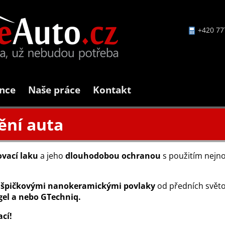
+420 77
nce
Naše práce
Kontakt
tění auta
ovací laku
a jeho
dlouhodobou ochranou
s použitím nejno
špičkovými nanokeramickými povlaky
od předních světo
gel a nebo GTechniq.
cí!