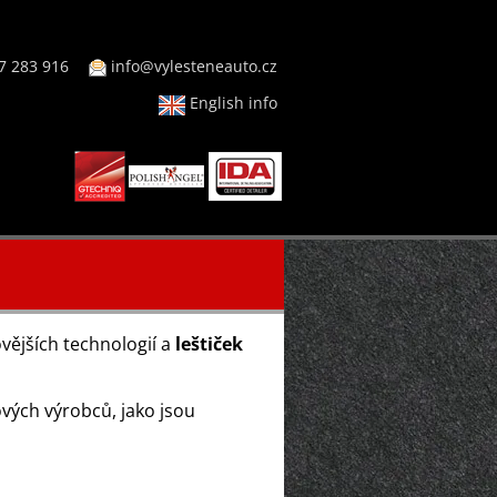
7 283 916
info@vylesteneauto.cz
English info
vějších technologií a
leštiček
vých výrobců, jako jsou