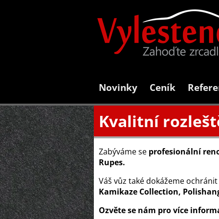
Novinky
Ceník
Refere
Kvalitní rozleš
Zabýváme se
profesionální ren
Rupes.
Váš vůz také dokážeme ochránit
Kamikaze Collection, Polishan
Ozvěte se nám pro více informa