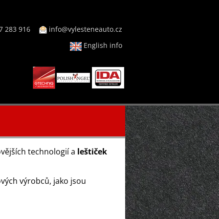
7 283 916
info@vylesteneauto.cz
English info
vějších technologií a
leštiček
vých výrobců, jako jsou