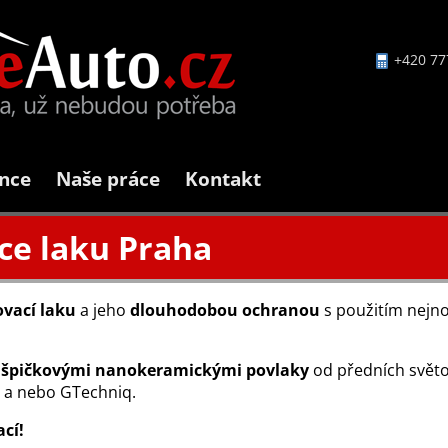
+420 77
nce
Naše práce
Kontakt
ce laku Praha
ovací laku
a jeho
dlouhodobou ochranou
s použitím nejno
špičkovými nanokeramickými povlaky
od předních světo
l a nebo GTechniq.
cí!