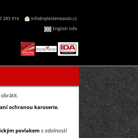
7 283 916
info@vylesteneauto.cz
English info
 obrátit.
xní ochranou karoserie.
ickým povlakem
s odolností