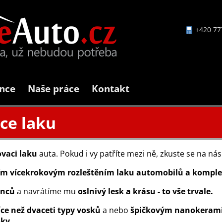
+420 77
nce
Naše práce
Kontakt
ce laku
ovaci laku
auta. Pokud i vy patříte mezi ně, zkuste se na nás
ím vícekrokovým rozleštěním laku automobilů a komple
anců
a navrátíme mu
oslnivý lesk a krásu - to vše trvale.
ce než dvaceti typy vosků
a nebo
špičkovým nanokeram
oky.