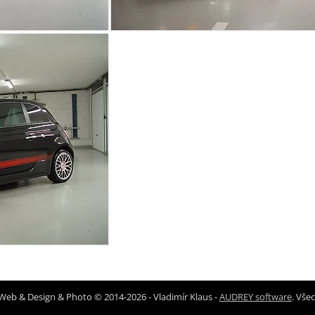
Web & Design & Photo © 2014-2026 - Vladimír Klaus -
AUDREY software
. Vše