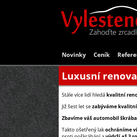
Novinky
Ceník
Refere
Luxusní renova
Stále více lidí hledá
kvalitní ren
Již šest let se
zabýváme kvalitn
Zbavíme váš automobil škráb
Takto ošetřený lak
ochráníme ví
proti poškrábání a
výdrží až 3 r