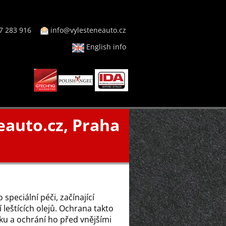
7 283 916
info@vylesteneauto.cz
English info
eauto.cz, Praha
peciální péči, začínající
leštících olejů. Ochrana takto
laku a ochrání ho před vnějšími