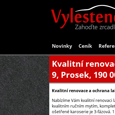
Novinky
Ceník
Refere
Kvalitní renova
9, Prosek, 190 0
Kvalitní renovace a ochrana l
Nabízíme Vám kvalitní renovaci l
kvalitním ručním mytím, kompletn
ošetřené karoserie je 3-fázová. 1