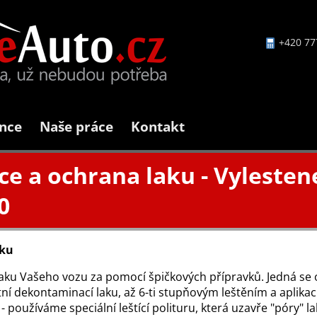
+420 77
nce
Naše práce
Kontakt
ce a ochrana laku - Vylesten
0
aku
aku Vašeho vozu za pomocí špičkových přípravků. Jedná se o s
í dekontaminací laku, až 6-ti stupňovým leštěním a aplikací 
 - používáme speciální leštící polituru, která uzavře "póry" 