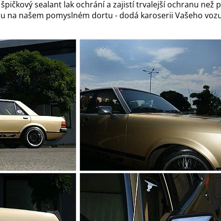
- špičkový sealant lak ochrání a zajistí trvalejší ochranu než 
ou na našem pomyslném dortu - dodá karoserii Vašeho vozu