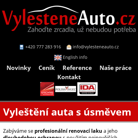
+420 777 283 916
info@vylesteneauto.cz
English info
Novinky
Ceník
Reference
Naše práce
Kontakt
Vyleštění auta s úsměvem
Zabýváme se
profesionální renovací laku
a jeho
dlouhodobou ochranou
s použitím nejnovějších